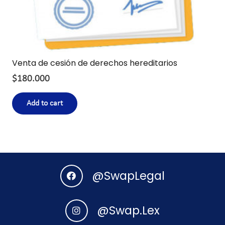
Venta de cesión de derechos hereditarios
$
180.000
Add to cart
@SwapLegal
@Swap.Lex